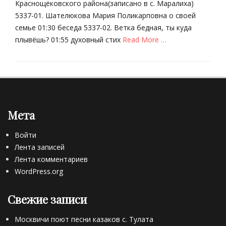
и
М
Краснощёковского района(записано в с. Маралиха)
.
т
.
К
5337-01. Шателюкова Мария Поликарповна о своей
о
Щ
а
семье 01:30 беседа 5337-02. Ветка бедная, ты куда
п
у
р
плывёшь? 01:55 духовный стих
Read More …
о
р
и
н
о
м
Categories
и
в
о
Б
м
,
в
е
и
В
,
з
к
е
Н
р
а
р
о
Мета
у
Tags
х
в
б
«
-
о
Войти
р
р
С
-
и
Лента записей
а
л
Ш
к
Лента комментариев
с
ю
и
и
е
WordPress.org
д
п
Tags
й
я
у
А
с
н
н
Свежие записи
.
к
к
о
В
и
а
в
Москвичи поют песни казаков с. Тулата
.
е
,
о