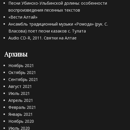
Песни Убинско-Ульбинской долины: особенности
Г
»
В
о
воспроизведения песенных текстов
,
о
л
Н
«Вести Алтай»
р
о
о
Ансамбль традиционный музыки «Ромода» (рук. С.
о
в
в
б
Власова) поет песни казаков с. Тулата
и
о
ь
Audio CD-R, 2011. Святки на Алтае
н
-
ё
,
Ш
в
Н
Архивы
и
о
о
п
,
в
Ноябрь 2021
у
К
о
н
Октябрь 2021
о
-
о
р
Сентябрь 2021
Ш
в
о
Август 2021
и
о
б
Июль 2021
п
и
Апрель 2021
у
х
н
Февраль 2021
а
о
Январь 2021
,
в
Ноябрь 2020
Л
о
.
Июль 2020