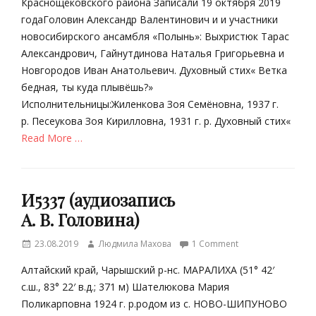
Краснощёковского района Записали 19 октября 2019
т
б
годаГоловин Александр Валентинович и и участники
р
р
новосибирского ансамбля «Полынь»: Выхристюк Тарас
е
и
Александрович, Гайнутдинова Наталья Григорьевна и
л
к
а
и
Новгородов Иван Анатольевич. Духовный стих« Ветка
Tags
»
бедная, ты куда плывёшь?»
,
А
Исполнительницы:Жиленкова Зоя Семёновна, 1937 г.
А
.
р. Песеукова Зоя Кирилловна, 1931 г. р. Духовный стих«
.
В
Read More …
В
.
.
Г
Categories
Г
о
Г
о
л
И5337 (аудиозапись
е
л
о
о
А. В. Головина)
о
в
г
в
и
р
Posted
Author
23.08.2019
Людмила Махова
1 Comment
и
н
а
on
н
,
Алтайский край, Чарышский р-нс. МАРАЛИХА (51° 42′
ф
,
А
с.ш., 83° 22′ в.д.; 371 м) Шателюкова Мария
и
В
.
я
Поликарповна 1924 г. р.родом из c. НОВО-ШИПУНОВО
.
Р