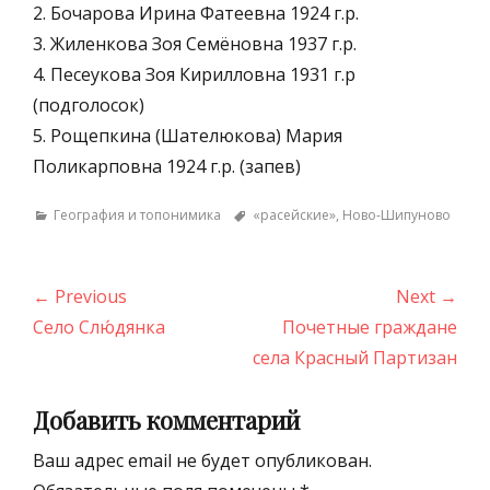
2. Бочарова Ирина Фатеевна 1924 г.р.
3. Жиленкова Зоя Семёновна 1937 г.р.
4. Песеукова Зоя Кирилловна 1931 г.р
(подголосок)
5. Рощепкина (Шателюкова) Мария
Поликарповна 1924 г.р. (запев)
Categories
Tags
География и топонимика
«расейские»
,
Ново-Шипуново
Навигация
← Previous
Next →
по
Previous
Next
Село Слю́дянка
Почетные граждане
записям
post:
post:
села Красный Партизан
Добавить комментарий
Ваш адрес email не будет опубликован.