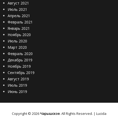
М
Август 2021
д
.
Июль 2021
я
Щ
Апрель 2021
н
у
к
Февраль 2021
р
а
Январь 2021
о
,
Ноябрь 2020
в
У
,
Июль 2020
с
В
Март 2020
т
е
Февраль 2020
ь
р
Декабрь 2019
-
х
К
Ноябрь 2019
-
а
Сентябрь 2019
С
л
Август 2019
л
м
ю
Июль 2019
а
д
Июнь 2019
н
я
к
н
а
к
а
Copyright © 2026
Чарышское
. All Rights Reserved. | Lucida
,