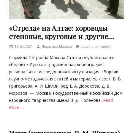
«Стрела» на Алтае: хороводы
стеновые, круговые и другие…
Posted
Author
13.02.2021
Людмила Махова
Leave a comment
on
Людмила Петровна Махова Статья опубликована в
сборнике: Русская традиционная хореография:
региональные исследования и актуализация: сборник
научно-методических статей и материалов / сост. В. В.
Григорьева, А. И. Шилин; ред. Е. А. Дорохова, Д. В.
Морозов. — Москва: Государственный Российский Дом
народного творчества имени В. Д. Поленова,
Read
More …
Categories
Т
р