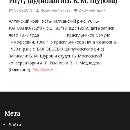
И1717 (аудиозапись В. М. Щурова)
а
Posted
Author
06.09.2019
Людмила Махова
2 комментария
д
on
и
Алтайский край, Усть-Калманский р-нс. УСТЬ-
ц
КАЛМАНКА (52°07′ с.ш., 83°19′ в.д.; 195 м.)дата записи:
и
лето 1977 года Красильников Самуил
о
Тимофеевич, 1900 г. р.Красильникова Нина Ивановна,
н
н
1900 г. р.(из с. ВОРОБЬЁВО Шипуновского р-на)
а
Записали: В. М. Щуров и студенты Московской
я
консерватории А. Н. Иванов и В. Н. Медведева
к
(Никитина).
Read More …
у
л
Categories
ь
Б
т
е
у
з
р
р
а
Мета
у
Tags
б
«
Войти
р
С