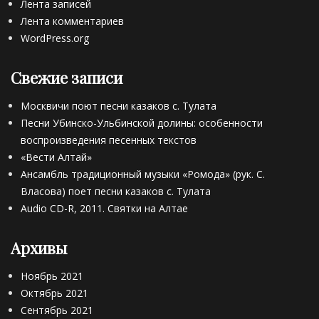
и
Лента записей
т
к
Лента комментариев
р
и
WordPress.org
е
Tags
л
В
а
Свежие записи
.
»
М
,
Москвичи поют песни казаков с. Тулата
.
А
Песни Убинско-Ульбинской долины: особенности
Щ
.
у
воспроизведения песенных текстов
В
р
«Вести Алтай»
.
о
Ансамбль традиционный музыки «Ромода» (рук. С.
Г
в
о
Власова) поет песни казаков с. Тулата
,
л
Audio CD-R, 2011. Святки на Алтае
О
о
г
в
н
Архивы
и
и
н
,
Ноябрь 2021
,
С
Октябрь 2021
В
л
.
Сентябрь 2021
ю