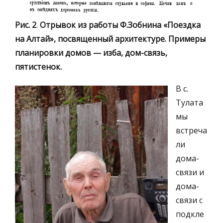
Рис. 2
.
Отрывок из работы Ф.Зобнина «Поездка
на Алтай», посвященный архитектуре. Примеры
планировки домов — изба, дом-связь,
пятистенок.
В с.
Тулата
мы
встреча
ли
дома-
связи и
дома-
связи с
подкле