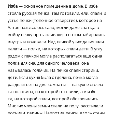
Изба
— основное помещение в доме. В избе
стояла русская печка, там готовили, ели, спали. В
устье печки (топочное отверстие), которое на
Алтае называлось сало, могли даже спать,а в
войну печку протапливали, а потом забирались
внутрь и ночевали. Над печкой у входа вешали
палати — полки, на которых спали дети. В углу
рядом с печкой могла располагаться еще одна
полка для сна, для одного человека, она
называлась голбчик. На печке спали старики,
дети. Если кухня была отделена, печка могла
разделяться на две комнаты — на кухне стояла
та половина, на которой готовили, а в избе —
та, на которой спали, которой обогревались.
Многие члены семьи спали на полу: расстилали
потники, перины.
Напротив печки, вдоль стены,