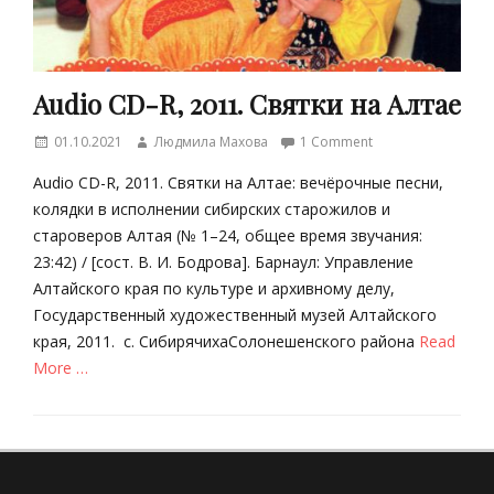
Audio CD-R, 2011. Святки на Алтае
Posted
Author
01.10.2021
Людмила Махова
1 Comment
on
Audio СD-R, 2011. Cвятки на Алтае: вечёрочные песни,
колядки в исполнении сибирских старожилов и
староверов Алтая (№ 1–24, общее время звучания:
23:42) / [сост. В. И. Бодрова]. Барнаул: Управление
Алтайского края по культуре и архивному делу,
Государственный художественный музей Алтайского
края, 2011. c. СибирячихаСолонешенского района
Read
More …
Categories
Д
и
с