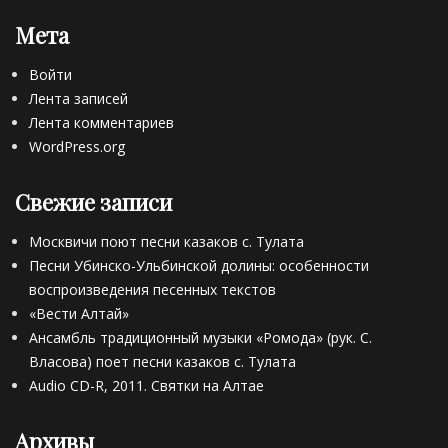
к
Мета
о
г
Войти
р
а
Лента записей
ф
Лента комментариев
и
WordPress.org
я
Tags
Свежие записи
В
о
Москвичи поют песни казаков с. Тулата
с
Песни Убинско-Ульбинской долины: особенности
к
р
воспроизведения песенных текстов
е
«Вести Алтай»
с
Ансамбль традиционный музыки «Ромода» (рук. С.
е
Власова) поет песни казаков с. Тулата
н
Audio CD-R, 2011. Святки на Алтае
к
а
,
Архивы