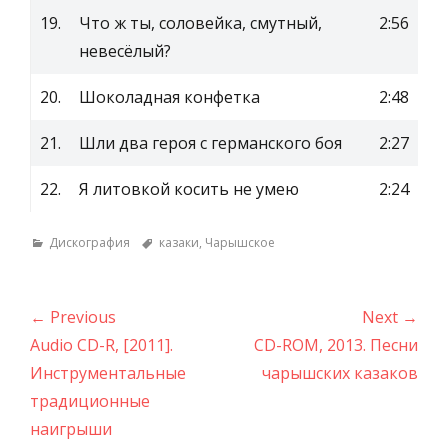
19.
Что ж ты, соловейка, смутный,
2:56
невесёлый?
20.
Шоколадная конфетка
2:48
21.
Шли два героя с германского боя
2:27
22.
Я литовкой косить не умею
2:24
Categories
Tags
Дискография
казаки
,
Чарышское
Навигация
← Previous
Next →
по
Previous
Next
Audio CD-R, [2011].
CD-ROM, 2013. Песни
записям
post:
post:
Инструментальные
чарышских казаков
традиционные
наигрыши