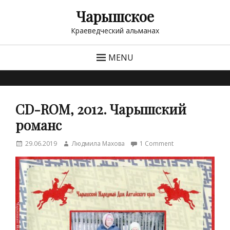
Чарышское
Краеведческий альманах
MENU
СD-ROM, 2012. Чарышский
романс
Posted
Author
29.06.2019
Людмила Махова
1 Comment
on