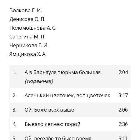
Волкова Е. И.
Денисова О. П.
Поломошнова А. С.
Сапегина М. П.
Черникова Е. И.
Ямщикова Х. А.
1.
А в Барнауле тюрьма большая
2:04
(тюремная)
2.
Аленький цветочек, вот цветочек
3:17
3.
Ой, Боже всех выше
2:06
4.
Бывало летнею порой
2:36
5.
Ой, весело́е то было время
5:11