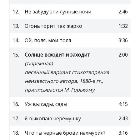
12.
Не забуду эти лунные ночи
2:46
13.
Огонь горит так жарко
1:32
14.
Ой, поля, мои поля
3:36
15.
Солнце всходит и заходит
2:00
(тюремная)
песенный вариант стихотворения
неизвестного автора, 1880-е гг.,
приписывается М. Горькому
16.
Уж вы сады, сады
4:15
17.
Я выкопаю черёмушку
2:43
18.
Что ты чёрные брови нахмурил?
3:16