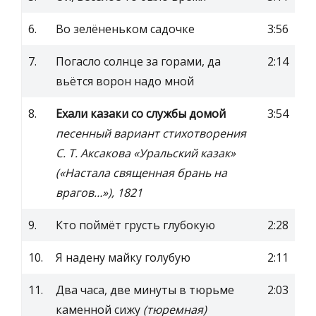
6.
Во зелёненьком садочке
3:56
7.
Погасло солнце за горами, да
2:14
вьётся ворон надо мной
8.
Ехали казаки со службы домой
3:54
песенный вариант стихотворения
С. Т. Аксакова «Уральский казак»
(«Настала священная брань на
врагов…»), 1821
9.
Кто поймёт грусть глубокую
2:28
10.
Я надену майку голубую
2:11
11.
Два часа, две минуты в тюрьме
2:03
каменной сижу
(тюремная)