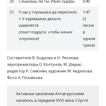
20.
Слышишь ли ты, Иван-сударь
0:40
21.
У нас у горлышки да пересохло
1:47
+ У кармашках деньги
(2
шавелятся
песни
(поют подруги, чтобы жених
в
откупился)
одном
треке)
Составители В. Бодрова и Н. Леонова;
звукорежиссеры О. Колтунов, М. Дидык;
редактор К. Симонян; художник М. Авдюкова.
Фото А. Познякова.
Активное заселение Алтая русскими
началось в середине XVIII века. Спустя