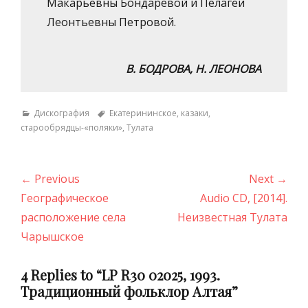
Макарьевны Бондаревой и Пелагеи
Леонтьевны Петровой.
В. БОДРОВА, Н. ЛЕОНОВА
Categories
Tags
Дискография
Екатерининское
,
казаки
,
старообрядцы-«поляки»
,
Тулата
Навигация
← Previous
Next →
по
Previous
Next
Географическое
Audio СD, [2014].
записям
post:
post:
расположение села
Неизвестная Тулата
Чарышское
4 Replies to “LP R30 02025, 1993.
Традиционный фольклор Алтая”