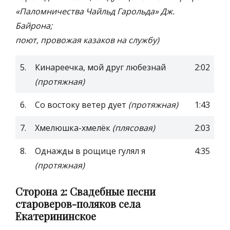
«Паломничества Чайльд Гарольда» Дж.
Байрона;
поют, провожая казаков на службу)
5.
Кинареечка, мой друг любезнай
2:02
(протяжная)
6.
Со востоку ветер дует
(протяжная)
1:43
7.
Хмелюшка-хмелёк
(плясовая)
2:03
8.
Однажды в рощице гулял я
4:35
(протяжная)
Сторона 2:
Свадебные песни
староверов-поляков села
Екатерининское