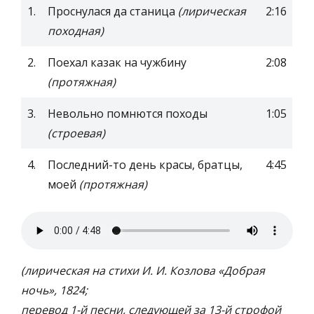
1.
Проснулася да станица
(лирическая
2:16
походная)
2.
Поехал казак на чужбину
2:08
(протяжная)
3.
Невольно помнются походы
1:05
(строевая)
4.
Последний-то день красы, братцы,
4:45
моей
(протяжная)
(лирическая на стихи И. И. Козлова «Добрая
ночь», 1824;
перевод 1-й песни, следующей за 13-й строфой