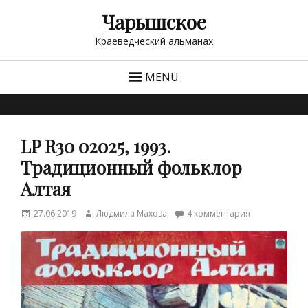
Чарышское
Краеведческий альманах
MENU
LP R30 02025, 1993.
Традиционный фольклор
Алтая
Posted
Author
27.06.2019
Людмила Махова
4 комментария
on