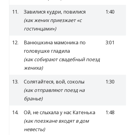
11.
Завилися кудри, повилися
1:40
(как жених приезжает «с
гостинцами»)
12.
Ванюшкина мамоника по
3:01
головушке гладила
(как собирают свадебный поезд
жениха)
13.
Солятайтеся, вой, соколы
1:30
(как отправляют поезд на
бранье)
14.
Ой, не слыхала у нас Катенька
1:48
(как поезжане входят в дом
невесты)