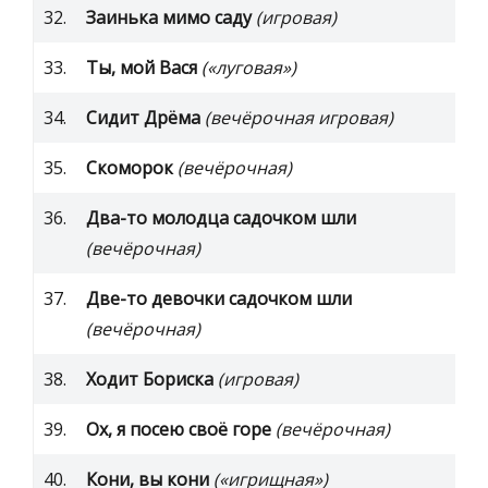
32.
Заинька мимо саду
(игровая)
33.
Ты, мой Вася
(«луговая»)
34.
Сидит Дрёма
(вечёрочная игровая)
35.
Скоморок
(вечёрочная)
36.
Два-то молодца садочком шли
(вечёрочная)
37.
Две-то девочки садочком шли
(вечёрочная)
38.
Ходит Бориска
(игровая)
39.
Ох, я посею своё горе
(вечёрочная)
40.
Кони, вы кони
(«игрищная»)