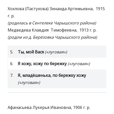
Хохлова (Пастухова) Зинаида Артемьевна, 1915
г. р.
(родилась в Сентелеке Чарышского района)
Медведева Клавдия Тимофеевна, 1913 г. р.
(родом из д. Берёзовка Чарышского района)
5.
Ты, мой Вася
(«луговая»)
6.
Я хожу, хожу по бережку
(«луговая»)
7.
Я, младёшенька, по бережку хожу
(«луговая»)
Афанасьева Лукерья Ивановна, 1906 г. р.