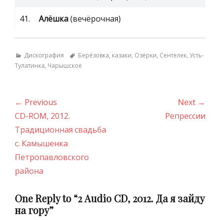
41.
Алёшка
(вечёрочная)
Categories
Tags
Дискография
Берёзовка
,
казаки
,
Озёрки
,
Сентелек
,
Усть-
Тулатинка
,
Чарышское
Навигация
← Previous
Next →
по
Previous
Next
CD-ROM, 2012.
Репрессии
записям
post:
post:
Традиционная свадьба
с. Камышенка
Петропавловского
района
One Reply to “2 Аudio CD, 2012. Да я зайду
на гору”