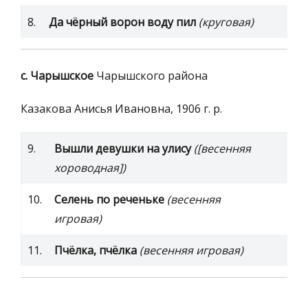
8.
Да чёрный ворон воду пил
(круговая)
с. Чарышское
Чарышского района
Казакова Анисья Ивановна, 1906 г. р.
9.
Вышли девушки на улису
([весенняя
хороводная])
10.
Селень по реченьке
(весенняя
игровая)
11.
Пчёлка, пчёлка
(весенняя игровая)