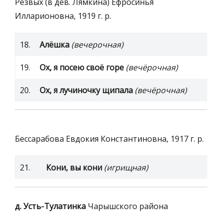
Резвых (в дев. Лямкина) Ефросинья
Илларионовна, 1919 г. р.
18.
Алёшка
(вечерочная)
19.
Ох, я посею своё горе
(вечёрочная)
20.
Ох, я лучиночку щипала
(вечёрочная)
Бессарабова Евдокия Константиновна, 1917 г. р.
21.
Кони, вы кони
(игрищная)
д. Усть-Тулатинка
Чарышского района