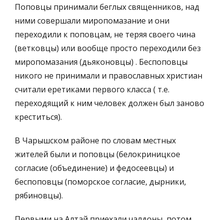
Поповцы принимали беглых священников, над
ними совершали миропомазание и они
переходили к поповцам, не теряя своего чина
(ветковцы) или вообще просто переходили без
миропомазания (дьяконовцы) . Беспоповцы
никого не принимали и православных христиан
считали еретиками первого класса ( т.е.
переходящий к ним человек должен был заново
креститься).
В Чарышском районе по словам местных
жителей были и поповцы (белокриницкое
согласие (объединение) и федосеевцы) и
беспоповцы (поморское согласие, дырники,
рябиновцы).
Первыми на Алтай приехали чалдоны, потом