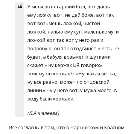
У меня вот старший был, вот дашь
ему ложку, вот, не дай боже, вот так
вот возьмешь ложкой, чистой
ложкой, налью ему суп, маленькому, и
ложкой вот так вот у него раз и
попробую, он так отодвинет и есть не
будет, а бабуля возьмет и шутками
скажет:» ну кержак !»Я говорю:»
почему он кержак?» «Ну, какая ветка,
ну все равно, может по отцовской
линии.» Ну у него вот, у мужа моего, в
роду были кержаки…
(Л.А.Фалеева)
Все согласны в том, что в Чарышском и Красном