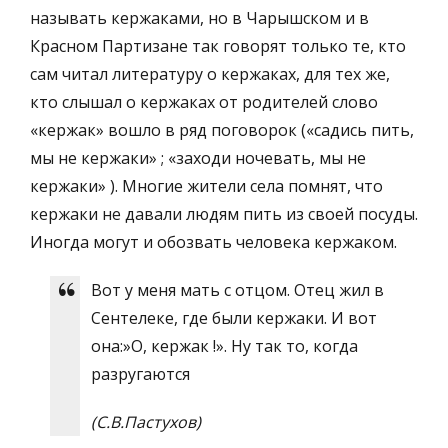
называть кержаками, но в Чарышском и в
Красном Партизане так говорят только те, кто
сам читал литературу о кержаках, для тех же,
кто слышал о кержаках от родителей слово
«кержак» вошло в ряд поговорок («садись пить,
мы не кержаки» ; «заходи ночевать, мы не
кержаки» ). Многие жители села помнят, что
кержаки не давали людям пить из своей посуды.
Иногда могут и обозвать человека кержаком.
Вот у меня мать с отцом. Отец жил в
Сентелеке, где были кержаки. И вот
она:»О, кержак !». Ну так то, когда
разругаются
(С.В.Пастухов)