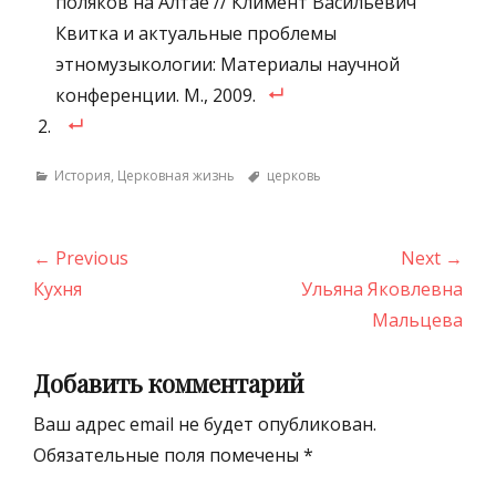
поляков на Алтае // Климент Васильевич
Квитка и актуальные проблемы
этномузыкологии: Материалы научной
конференции. М., 2009.
Categories
Tags
История
,
Церковная жизнь
церковь
Навигация
← Previous
Next →
по
Previous
Next
Кухня
Ульяна Яковлевна
записям
post:
post:
Мальцева
Добавить комментарий
Ваш адрес email не будет опубликован.
Обязательные поля помечены
*