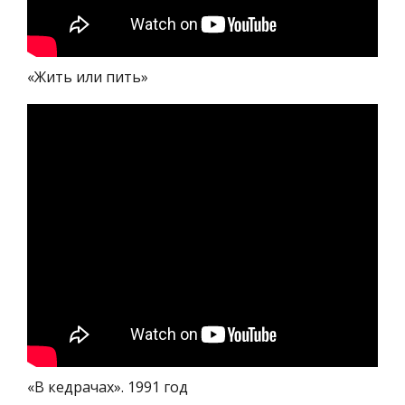
«Жить или пить»
«В кедрачах». 1991 год