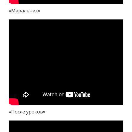
«Маральник»
«После уроков»