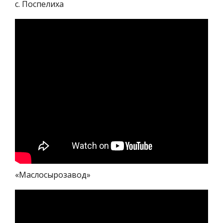
с. Поспелиха
«Маслосырозавод»