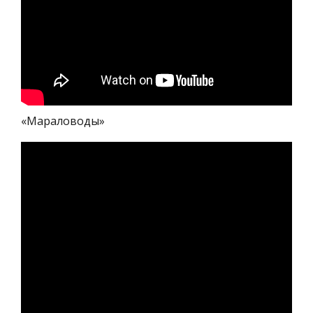
«Мараловоды»