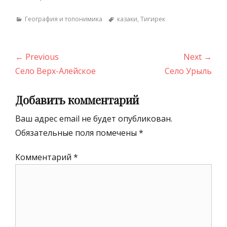
Categories
Tags
География и топонимика
казаки
,
Тигирек
Навигация
← Previous
Next →
по
Previous
Next
Село Верх-Алейское
Село Урыль
записям
post:
post:
Добавить комментарий
Ваш адрес email не будет опубликован.
Обязательные поля помечены
*
Комментарий
*